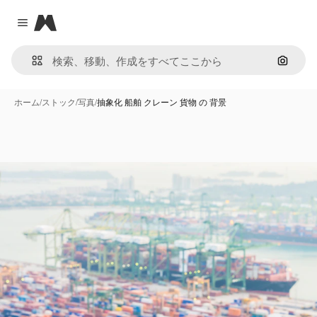
Magnific
Close menu
画像で
ホーム
/
ストック
/
写真
/
抽象化 船舶 クレーン 貨物 の 背景