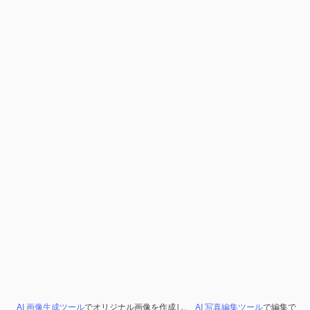
AI 画像生成ツール
でオリジナル画像を作成し、
AI 写真編集ツール
で編集で