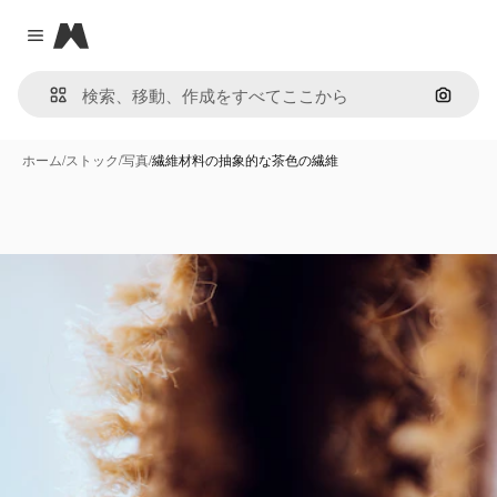
Magnific
Close menu
画像で
ホーム
/
ストック
/
写真
/
繊維材料の抽象的な茶色の繊維