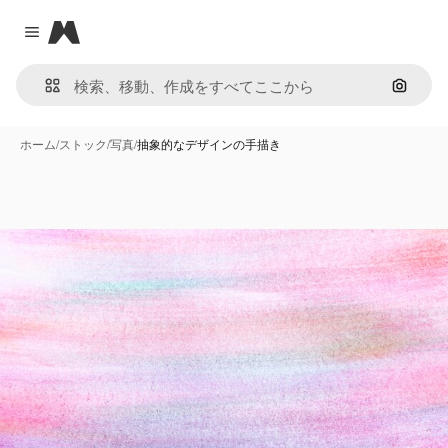
Magnific
Close menu
画像で
ホーム
/
ストック
/
写真
/
抽象的なデザインの手描き