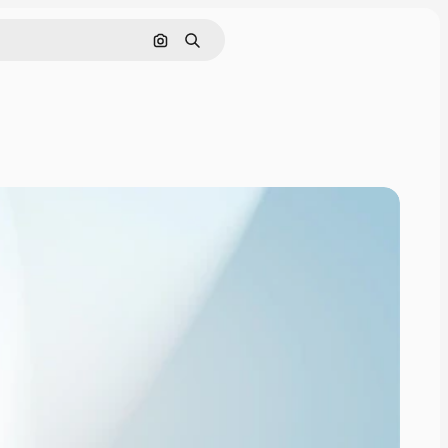
画像で検索
検索