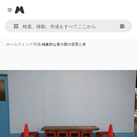
Magnific
Close menu
画像で
ホーム
/
ストック
/
写真
/
抽象的な最小限の背景と床