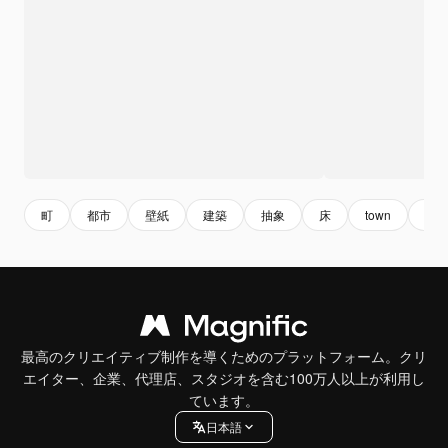
町
都市
壁紙
建築
抽象
床
town
abst
最高のクリエイティブ制作を導くためのプラットフォーム。クリ
エイター、企業、代理店、スタジオを含む100万人以上が利用し
ています。
日本語