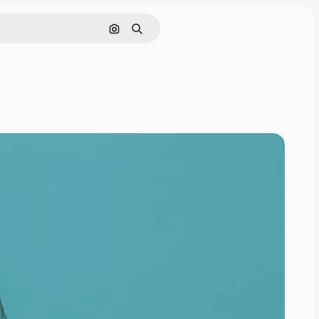
画像で検索
検索