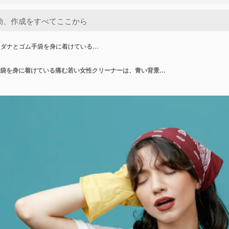
ンダナとゴム手袋を身に着けている…
制服のバンダナとゴム手袋を身に着けている痛む若い女性クリーナーは、青い背景で隔離の目を閉じて頭と腰に手を保ちます