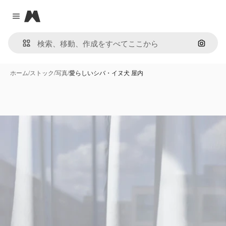
Magnific
Close menu
画像で
ホーム
/
ストック
/
写真
/
愛らしいシバ・イヌ犬 屋内