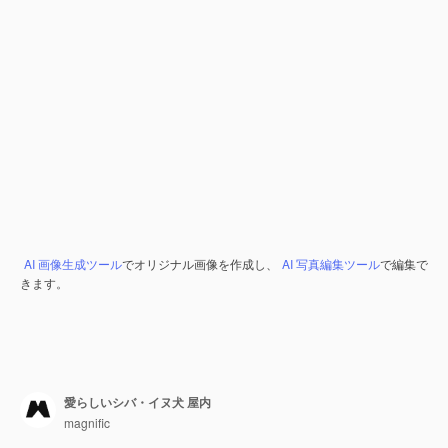
AI 画像生成ツール
でオリジナル画像を作成し、
AI 写真編集ツール
で編集で
きます。
愛らしいシバ・イヌ犬 屋内
magnific