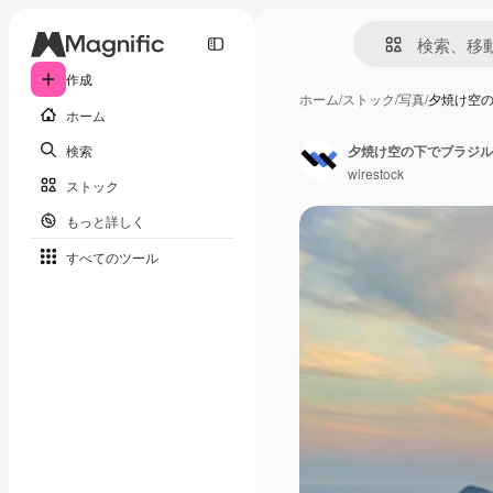
作成
ホーム
/
ストック
/
写真
/
夕焼け空
ホーム
検索
wirestock
ストック
もっと詳しく
すべてのツール