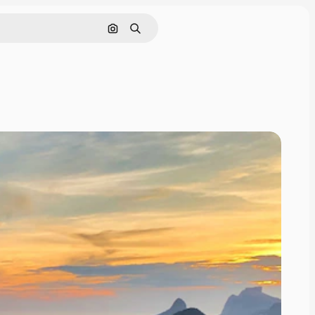
画像で検索
検索