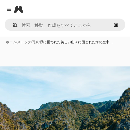
Magnific
Close menu
画像で
ホーム
/
ストック
/
写真
/
緑に覆われた美しい山々に囲まれた海の空中…