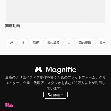
関連動画
Premium
Premium
Premium
Premium
崖
海
海岸
海の風景
山
海の壁紙
海岸風
最高のクリエイティブ制作を導くためのプラットフォーム。クリ
エイター、企業、代理店、スタジオを含む100万人以上が利用し
ています。
日本語
製品