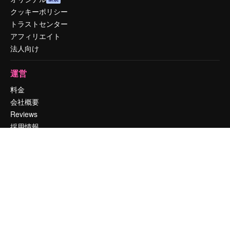
クッキーポリシー
トラストセンター
アフィリエイト
法人向け
運営
料金
会社概要
Reviews
採用情報
検索トレンド
ブログ
イベント
Slidesgo
コンテンツを販売する
プレスルーム
magnific.aiをお探しですか？