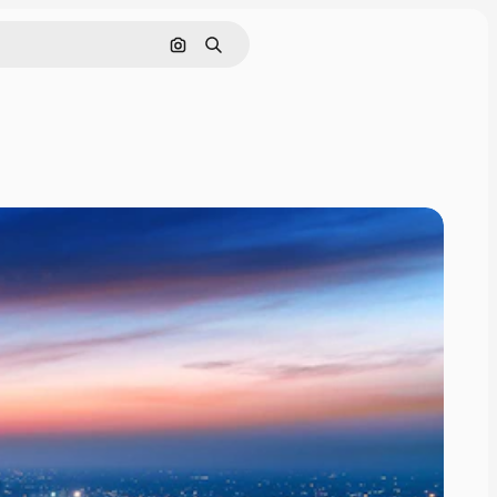
画像で検索
検索