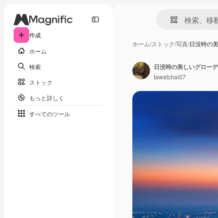
作成
ホーム
/
ストック
/
写真
/
日没時の
ホーム
検索
tawatchai07
ストック
もっと詳しく
すべてのツール