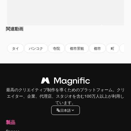
関連動画
Premium
Premium
Premium
Premium
タイ
バンコク
寺院
都市景観
都市
町
街
最高のクリエイティブ制作を導くためのプラットフォーム。クリ
エイター、企業、代理店、スタジオを含む100万人以上が利用し
ています。
日本語
製品