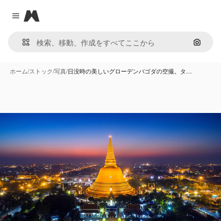
Magnific
Close menu
画像で
ホーム
/
ストック
/
写真
/
日没時の美しいグローデンパゴダの空撮。タ…