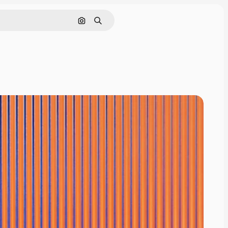
画像で検索
検索