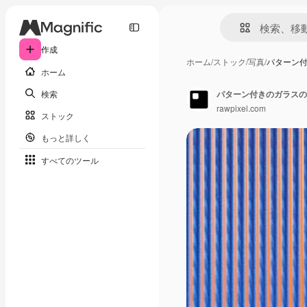
作成
ホーム
/
ストック
/
写真
/
パターン
ホーム
検索
パターン付きのガラスの
rawpixel.com
ストック
もっと詳しく
すべてのツール