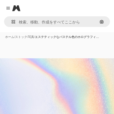
Magnific
Close menu
画像で
ホーム
/
ストック
/
写真
/
エステティックなパステル色のホログラフィ…