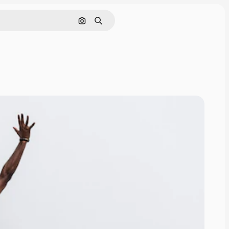
画像で検索
検索