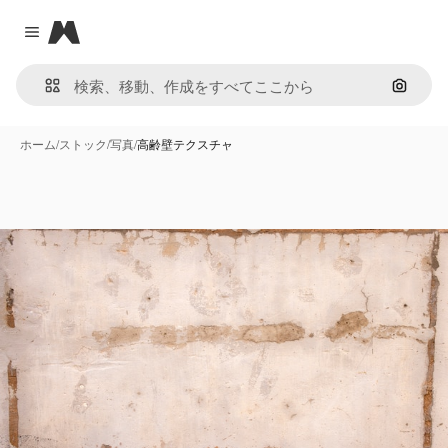
Magnific
Close menu
画像で
ホーム
/
ストック
/
写真
/
高齢壁テクスチャ