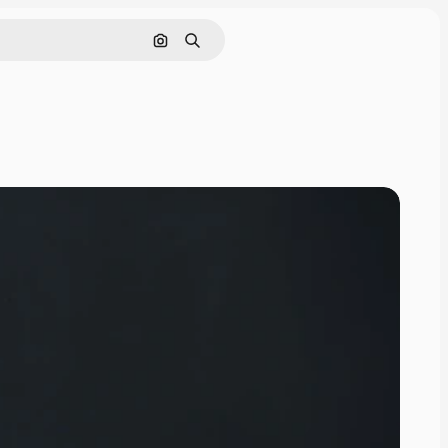
画像で検索
検索