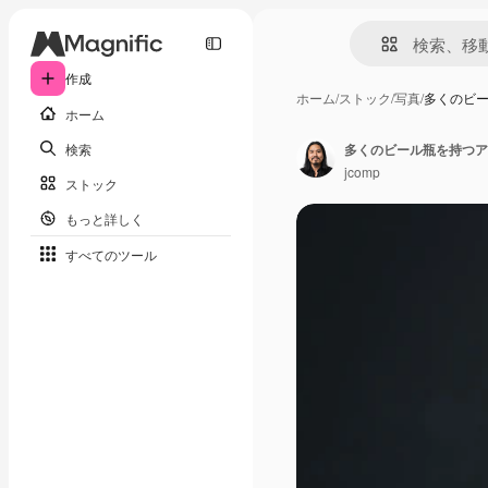
作成
ホーム
/
ストック
/
写真
/
多くのビ
ホーム
検索
多くのビール瓶を持つア
jcomp
ストック
もっと詳しく
すべてのツール