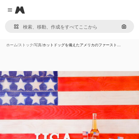
Magnific
Close menu
画像で
ホーム
/
ストック
/
写真
/
ホットドッグを備えたアメリカのファースト…