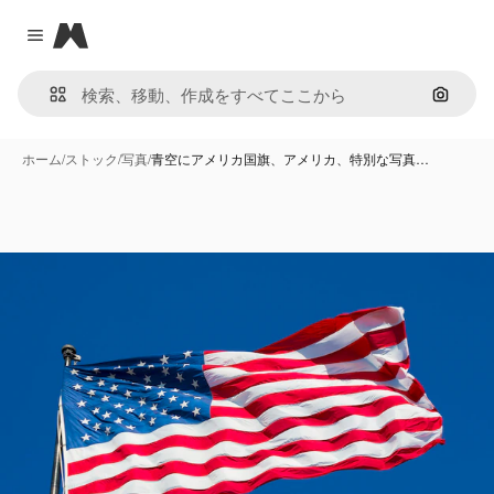
Magnific
Close menu
画像で
ホーム
/
ストック
/
写真
/
青空にアメリカ国旗、アメリカ、特別な写真…