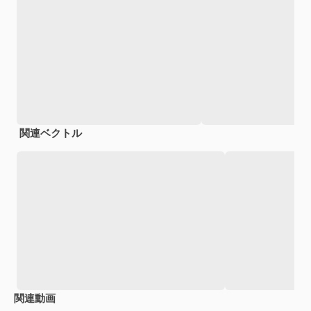
関連ベクトル
関連動画
Premium
Premium
AIによって生成されました。
Premium
Premium
AIによっ