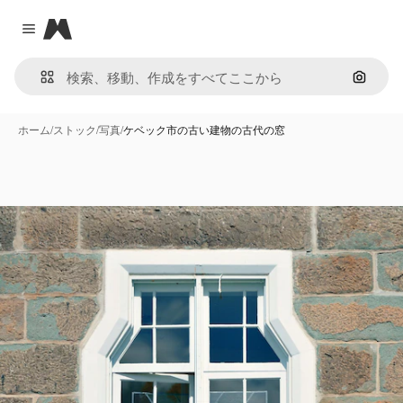
Magnific
Close menu
画像で
ホーム
/
ストック
/
写真
/
ケベック市の古い建物の古代の窓