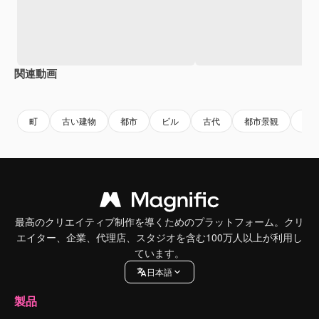
関連動画
Premium
Premium
AIによって生成されました。
Premium
Premium
AIによっ
町
古い建物
都市
ビル
古代
都市景観
れ
最高のクリエイティブ制作を導くためのプラットフォーム。クリ
エイター、企業、代理店、スタジオを含む100万人以上が利用し
ています。
日本語
製品