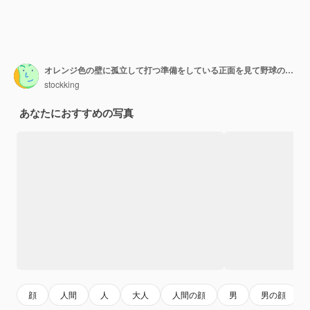
オレンジ色の壁に孤立して打つ準備をしている正面を見て野球のバットを保持している眼鏡をかけている赤いマントの怒っている大人のスーパーヒーローの男
stockking
あなたにおすすめの写真
顔
人間
人
大人
人間の顔
男
男の顔