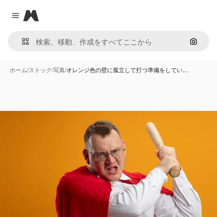
Magnific
Close menu
画像で
ホーム
/
ストック
/
写真
/
オレンジ色の壁に孤立して打つ準備をしてい…