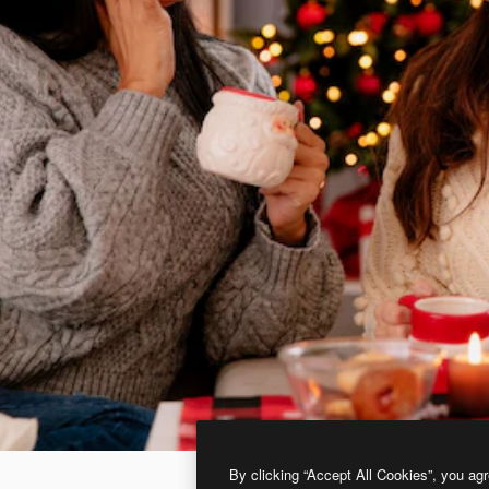
By clicking “Accept All Cookies”, you agr