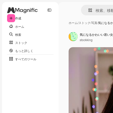
作成
ホーム
/
ストック
/
写真
/
気になる
ホーム
検索
stockking
ストック
もっと詳しく
すべてのツール