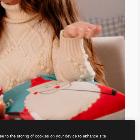
ee to the storing of cookies on your device to enhance site