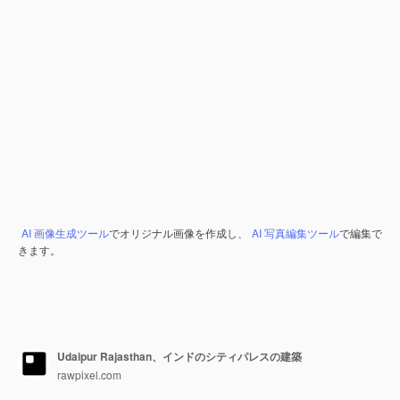
AI 画像生成ツール
でオリジナル画像を作成し、
AI 写真編集ツール
で編集で
きます。
Udaipur Rajasthan、インドのシティパレスの建築
rawpixel.com