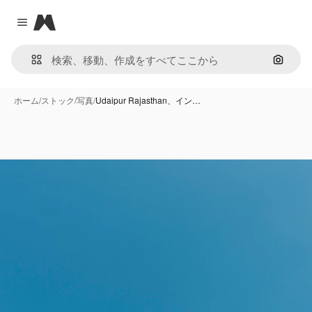
Magnific
Close menu
画像で
ホーム
/
ストック
/
写真
/
Udaipur Rajasthan、イン…