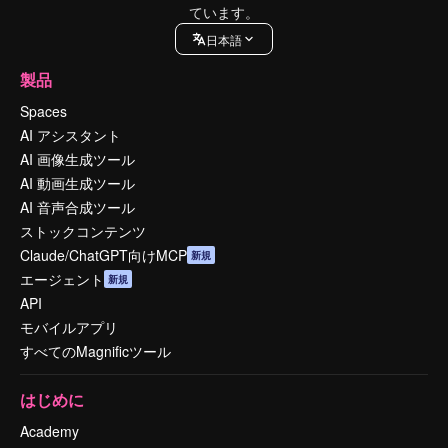
ています。
日本語
製品
Spaces
AI アシスタント
AI 画像生成ツール
AI 動画生成ツール
AI 音声合成ツール
ストックコンテンツ
Claude/ChatGPT向けMCP
新規
エージェント
新規
API
モバイルアプリ
すべてのMagnificツール
はじめに
Academy