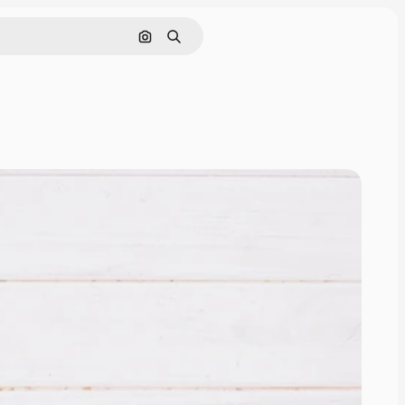
画像で検索
検索