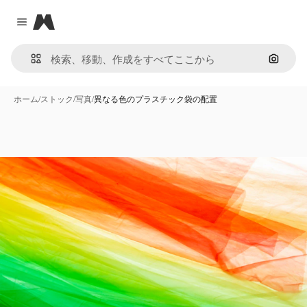
Magnific
Close menu
画像で
ホーム
/
ストック
/
写真
/
異なる色のプラスチック袋の配置