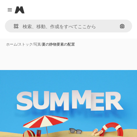
Magnific
Close menu
画像で
ホーム
/
ストック
/
写真
/
夏の静物要素の配置