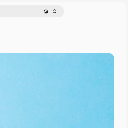
画像で検索
検索