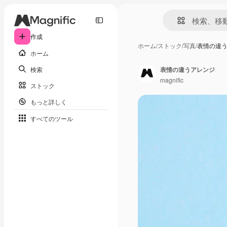
作成
ホーム
/
ストック
/
写真
/
表情の違
ホーム
検索
表情の違うアレンジ
magnific
ストック
もっと詳しく
すべてのツール