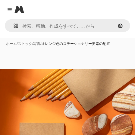
Magnific
Close menu
画像で
ホーム
/
ストック
/
写真
/
オレンジ色のステーショナリー要素の配置