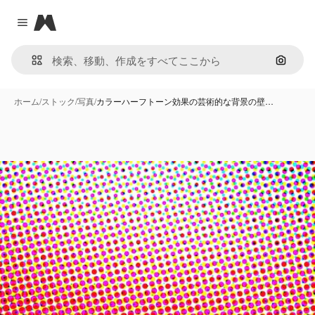
Magnific
Close menu
画像で
ホーム
/
ストック
/
写真
/
カラーハーフトーン効果の芸術的な背景の壁…