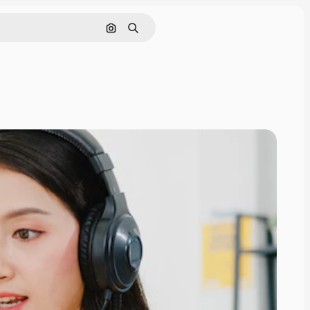
画像で検索
検索