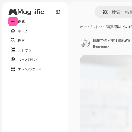
作成
ホーム
/
ストック
/
写真
/
職場での
ホーム
検索
tirachardz
ストック
もっと詳しく
すべてのツール