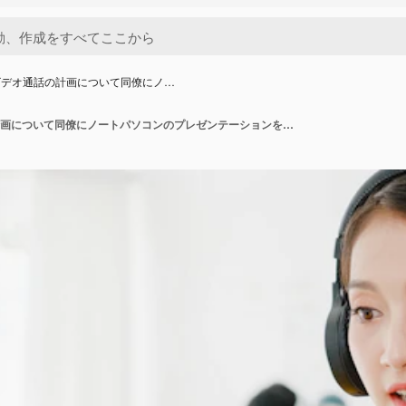
ビデオ通話の計画について同僚にノ…
職場でのビデオ通話の計画について同僚にノートパソコンのプレゼンテーションを使用しながら、ウイルス防止のための新しい通常の状況でアジアの実業家の社会的距離。コロナウイルス後の生活。