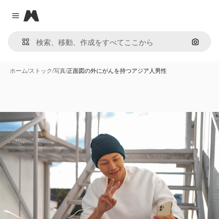
Magnific
Close menu
画像で
ホーム
/
ストック
/
写真
/
正面図の外にがんを持つアジア人男性