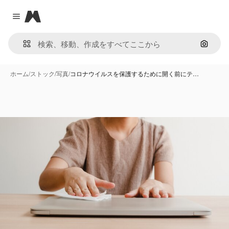
Magnific
Close menu
画像で
ホーム
/
ストック
/
写真
/
コロナウイルスを保護するために開く前にテ…