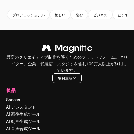
Premium
Premium
AIによって生成されました。
Premium
Premium
プロフェッショナル
忙しい
悩む
ビジネス
ビジネス
最高のクリエイティブ制作を導くためのプラットフォーム。クリ
エイター、企業、代理店、スタジオを含む100万人以上が利用し
ています。
日本語
製品
Spaces
AI アシスタント
AI 画像生成ツール
AI 動画生成ツール
AI 音声合成ツール