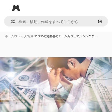
Magnific
Close menu
画像で
ホーム
/
ストック
/
写真
/
アジアの労働者のチームカジュアルシンクタ…