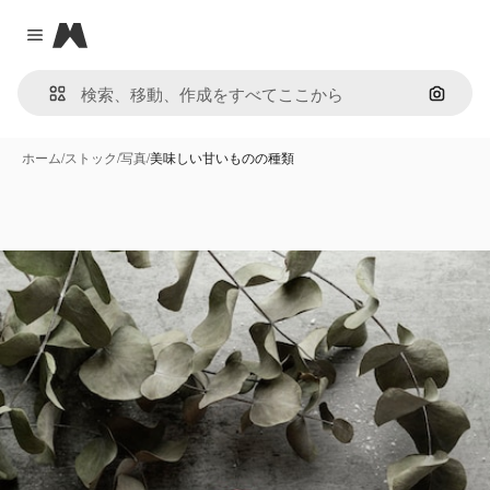
Magnific
Close menu
画像で
ホーム
/
ストック
/
写真
/
美味しい甘いものの種類