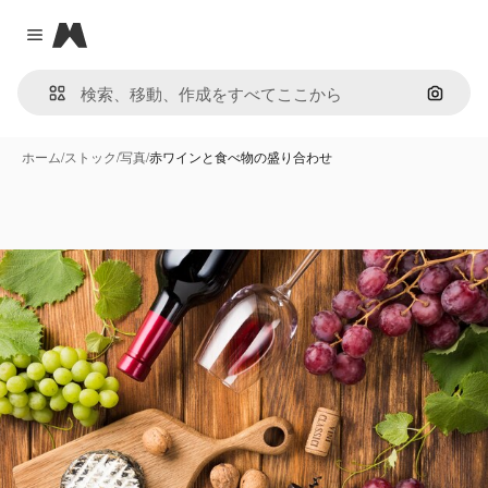
Magnific
Close menu
画像で
ホーム
/
ストック
/
写真
/
赤ワインと食べ物の盛り合わせ