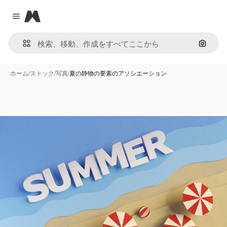
Magnific
Close menu
画像で
ホーム
/
ストック
/
写真
/
夏の静物の要素のアソシエーション