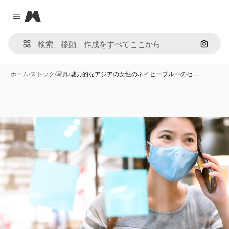
Magnific
Close menu
画像で
ホーム
/
ストック
/
写真
/
魅力的なアジアの女性のネイビーブルーのセ…