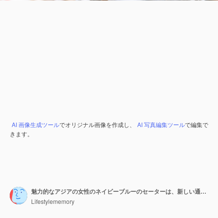
AI 画像生成ツール
でオリジナル画像を作成し、
AI 写真編集ツール
で編集で
きます。
魅力的なアジアの女性のネイビーブルーのセーターは、新しい通常のライフスタイルのためのプラスチックのパーティション社会的距離を持っている共同ウォーキングスペースで働く保護ウイルスマスクを着用して働いています
Lifestylememory