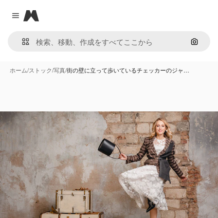
Magnific
Close menu
画像で
ホーム
/
ストック
/
写真
/
街の壁に立って歩いているチェッカーのジャ…