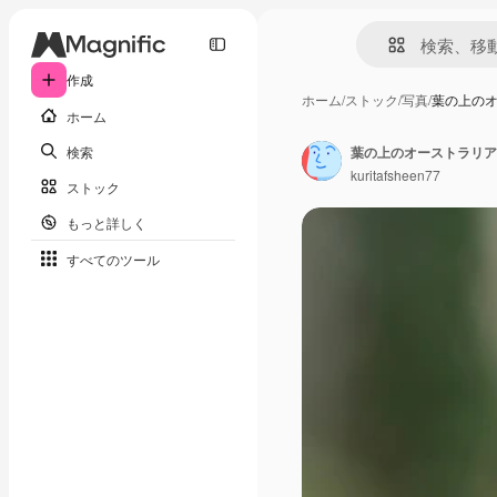
作成
ホーム
/
ストック
/
写真
/
葉の上の
ホーム
検索
葉の上のオーストラリア
kuritafsheen77
ストック
もっと詳しく
すべてのツール