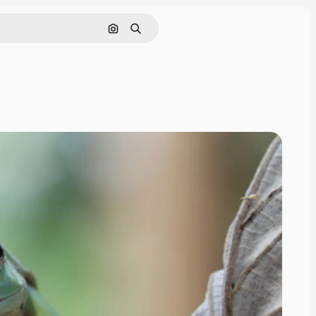
画像で検索
検索