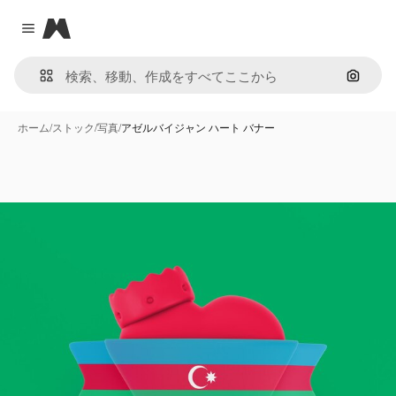
Magnific
Close menu
画像で
ホーム
/
ストック
/
写真
/
アゼルバイジャン ハート バナー