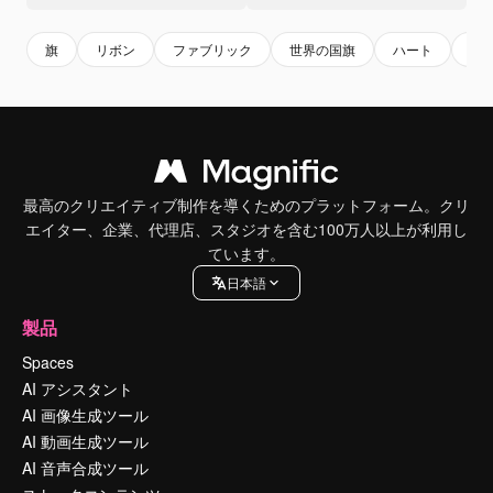
旗
リボン
ファブリック
世界の国旗
ハート
ク
最高のクリエイティブ制作を導くためのプラットフォーム。クリ
エイター、企業、代理店、スタジオを含む100万人以上が利用し
ています。
日本語
製品
Spaces
AI アシスタント
AI 画像生成ツール
AI 動画生成ツール
AI 音声合成ツール