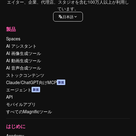
エイター、企業、代理店、スタジオを含む100万人以上が利用し
ています。
日本語
製品
Spaces
AI アシスタント
AI 画像生成ツール
AI 動画生成ツール
AI 音声合成ツール
ストックコンテンツ
Claude/ChatGPT向けMCP
新規
エージェント
新規
API
モバイルアプリ
すべてのMagnificツール
はじめに
Academy