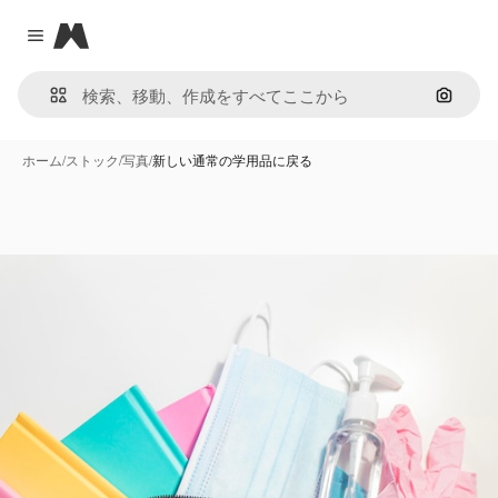
Magnific
Close menu
画像で
ホーム
/
ストック
/
写真
/
新しい通常の学用品に戻る