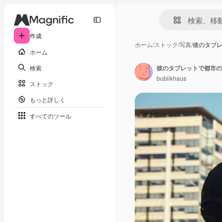
作成
ホーム
/
ストック
/
写真
/
彼のタブ
ホーム
検索
bublikhaus
ストック
もっと詳しく
すべてのツール