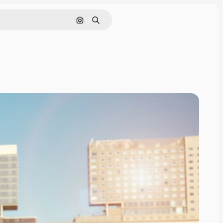
画像で検索
検索