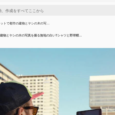
レットで都市の建物とヤシの木の写…
彼のタブレットで都市の建物とヤシの木の写真を撮る無地の白いTシャツと野球帽の若い男のバックショット。