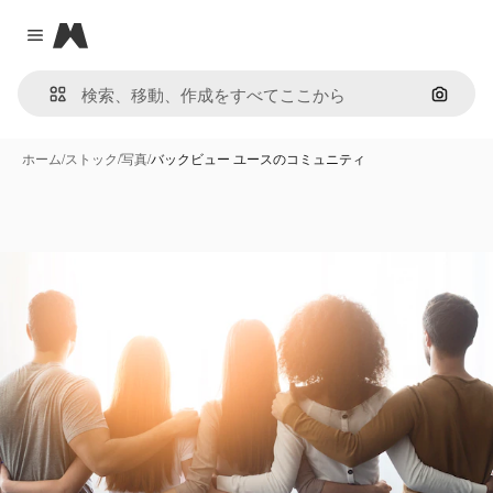
Magnific
Close menu
画像で
ホーム
/
ストック
/
写真
/
バックビュー ユースのコミュニティ