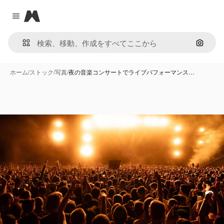
Magnific
Close menu
画像で
ホーム
/
ストック
/
写真
/
夜の音楽コンサートでライブパフォーマンス…