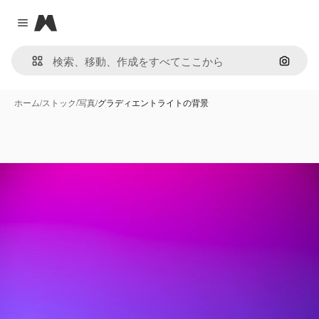
Magnific
Close menu
画像で
ホーム
/
ストック
/
写真
/
グラディエントライトの背景