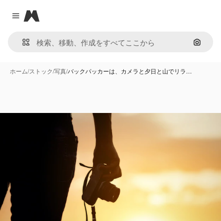
Magnific
Close menu
画像で
ホーム
/
ストック
/
写真
/
バックパッカーは、カメラと夕日と山でリラ…