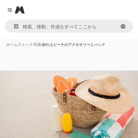
Magnific
Close menu
画像で
ホーム
/
ストック
/
写真
/
砂の上ビーチのアクセサリーとバッグ