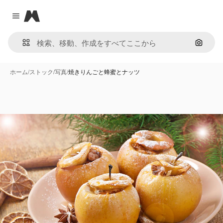
Magnific
Close menu
画像で
ホーム
/
ストック
/
写真
/
焼きりんごと蜂蜜とナッツ