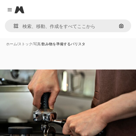
Magnific
Close menu
画像で
ホーム
/
ストック
/
写真
/
飲み物を準備するバリスタ