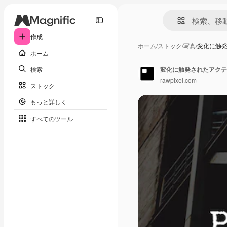
作成
ホーム
/
ストック
/
写真
/
変化に触
ホーム
検索
変化に触発されたアクテ
rawpixel.com
ストック
もっと詳しく
すべてのツール