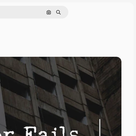
画像で検索
検索