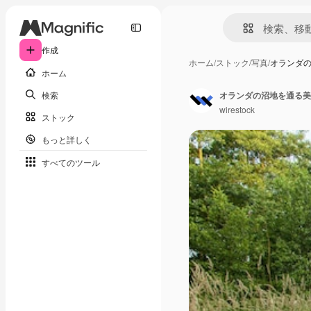
作成
ホーム
/
ストック
/
写真
/
オランダ
ホーム
検索
オランダの沼地を通る美
wirestock
ストック
もっと詳しく
すべてのツール